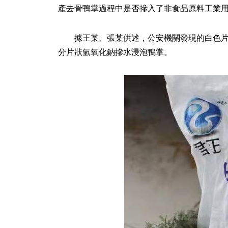
產去骨鴨掌過程中是否摻入了非食品原料工業
據王某、張某供述，公安機關發現的白色片
分片狀氫氧化鈉摻水浸泡鴨掌。