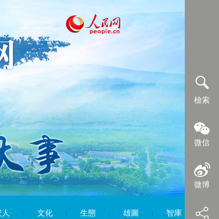
檢索
微信
微博
安人
︱
文化
︱
生態
︱
雄圖
︱
智庫
︱