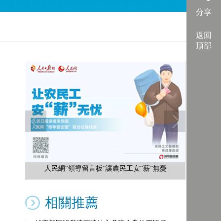
分享
返回
頂部
人民網“領導留言板”讓農民工安“薪”無憂
相關推薦