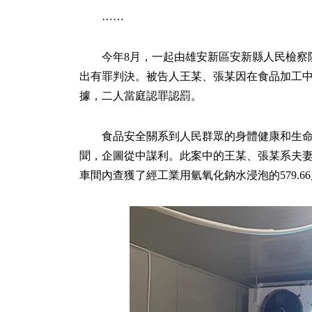
……
今年8月，一起由雄安新區安新縣人民檢察
出有罪判決。被告人王某、張某因在食品加工
據，二人當庭認罪認罰。
食品安全關系到人民群眾的身體健康和生
聞，企圖從中謀利。此案中的王某、張某系夫妻
車間內查獲了經工業用氫氧化鈉水浸泡的579.6