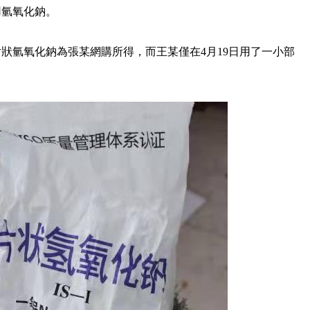
用氫氧化鈉。
狀氫氧化鈉為張某網購所得，而王某僅在4月19日用了一小部