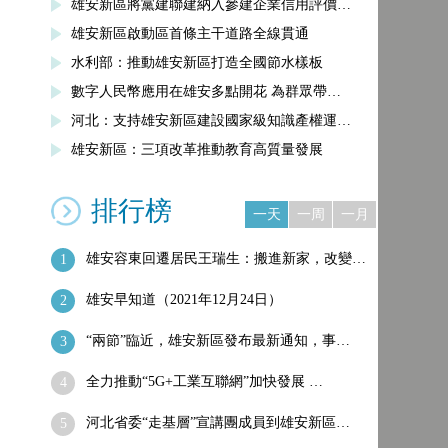
雄安新區將黨建聯建納入參建企業信用評價…
雄安新區啟動區首條主干道路全線貫通
水利部：推動雄安新區打造全國節水樣板
數字人民幣應用在雄安多點開花 為群眾帶…
河北：支持雄安新區建設國家級知識產權運…
雄安新區：三項改革推動教育高質量發展
排行榜
一天
一周
一月
雄安容東回遷居民王瑞生：搬進新家，改變…
1
雄安早知道（2021年12月24日）
2
“兩節”臨近，雄安新區發布最新通知，事…
3
全力推動“5G+工業互聯網”加快發展 …
4
河北省委“走基層”宣講團成員到雄安新區…
5