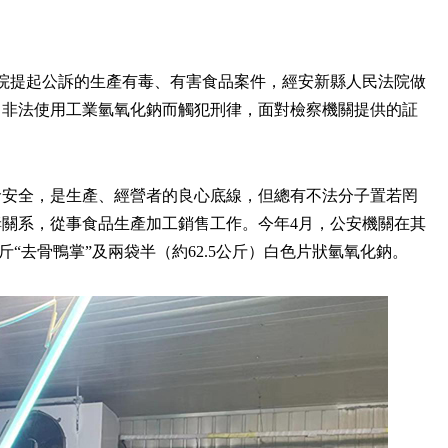
院提起公訴的生產有毒、有害食品案件，經安新縣人民法院做
中非法使用工業氫氧化鈉而觸犯刑律，面對檢察機關提供的証
命安全，是生產、經營者的良心底線，但總有不法分子置若罔
關系，從事食品生產加工銷售工作。今年4月，公安機關在其
6斤“去骨鴨掌”及兩袋半（約62.5公斤）白色片狀氫氧化鈉。