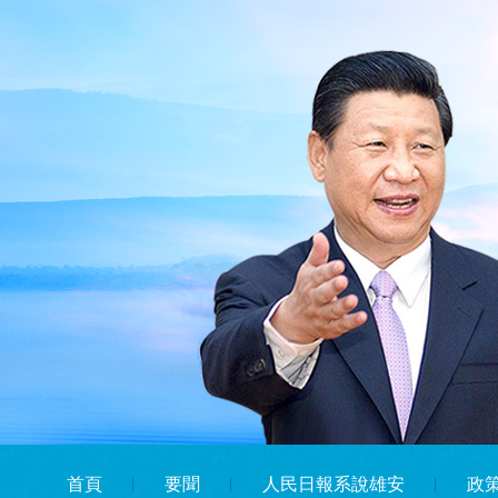
首頁
︱
要聞
︱
人民日報系說雄安
︱
政