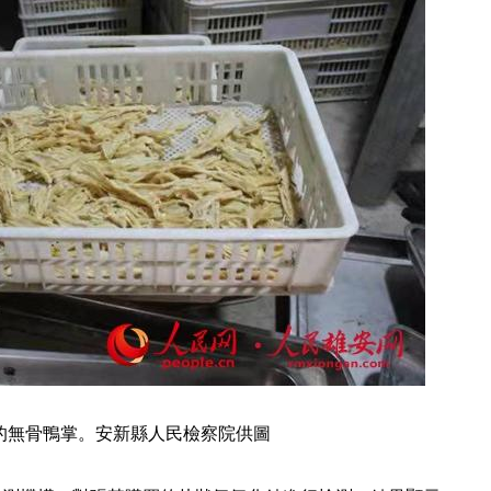
的無骨鴨掌。安新縣人民檢察院供圖