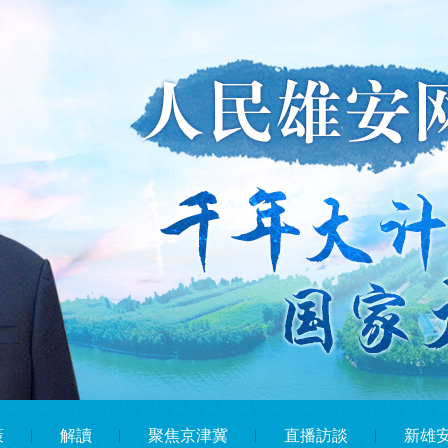
策
︱
解讀
︱
聚焦京津冀
︱
直播訪談
︱
新雄