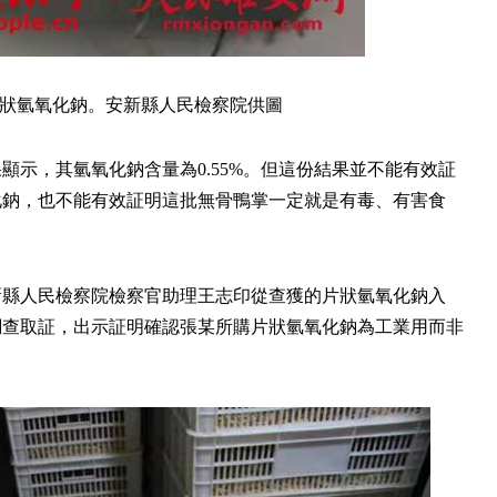
狀氫氧化鈉。安新縣人民檢察院供圖
顯示，其氫氧化鈉含量為0.55%。但這份結果並不能有效証
化鈉，也不能有效証明這批無骨鴨掌一定就是有毒、有害食
新縣人民檢察院檢察官助理王志印從查獲的片狀氫氧化鈉入
調查取証，出示証明確認張某所購片狀氫氧化鈉為工業用而非