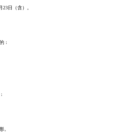
月23日（含）。
：
論的﹔
﹔
情形。