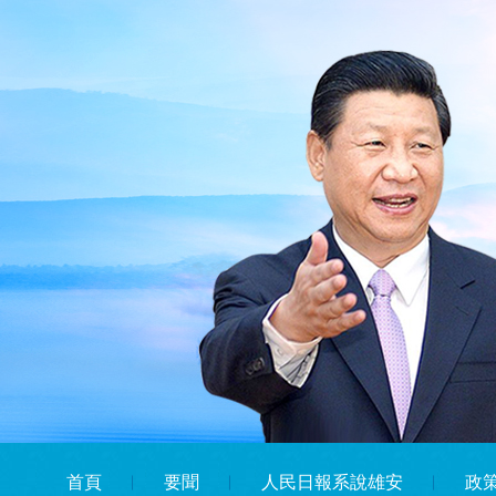
首頁
︱
要聞
︱
人民日報系說雄安
︱
政