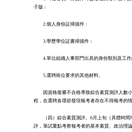
子版﹔
2.個人身份証掃描件﹔
3.學歷學位証書掃描件﹔
4.單位組織人事部門出具的身份類別及工
5.選聘崗位要求的其他材料。
因資格復審不合格導致綜合素質測評人數小
程，在選聘各環節發現報考者存在不得報考的
（四）綜合素質測評。6月上旬（具體時間
評，筆試重點考察報考者的基本素質、政治理