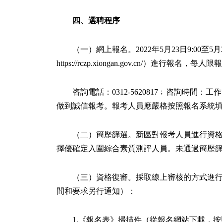
四、選聘程序
（一）網上報名。2022年5月23日9:00至
https://rczp.xiongan.gov.cn/）進行報名，
咨詢電話：0312-5620817﹔咨詢時間：工作日
做到誠信報考。報考人員應嚴格按照報名系統
（二）簡歷篩選。新區對報考人員進行資格
擇優確定入圍綜合素質測評人員。未通過簡歷
（三）資格復審。採取線上審核的方式進
間和要求另行通知）：
1.《報名表》掃描件（從報名網站下載，