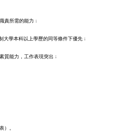
：
作職責所需的能力﹔
日制大學本科以上學歷的同等條件下優先﹔
和素質能力，工作表現突出﹔
位表）。