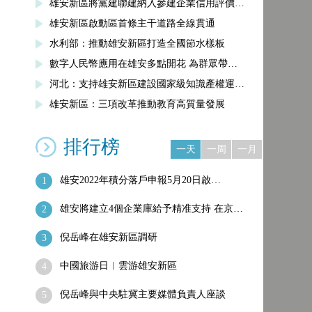
雄安新區將黨建聯建納入參建企業信用評價…
雄安新區啟動區首條主干道路全線貫通
水利部：推動雄安新區打造全國節水樣板
數字人民幣應用在雄安多點開花 為群眾帶…
河北：支持雄安新區建設國家級知識產權運…
雄安新區：三項改革推動教育高質量發展
排行榜
一天
一周
一月
雄安2022年積分落戶申報5月20日啟…
1
雄安將建立4個企業庫給予精准支持 在京…
2
倪岳峰在雄安新區調研
3
中國旅游日︱雲游雄安新區
4
倪岳峰與中央駐冀主要媒體負責人座談
5