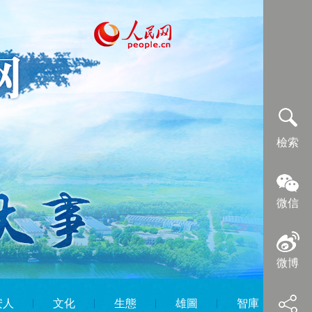
檢索
微信
微博
安人
︱
文化
︱
生態
︱
雄圖
︱
智庫
︱