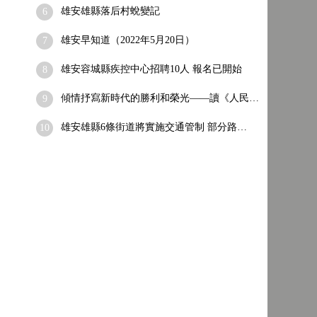
雄安雄縣落后村蛻變記
6
雄安早知道（2022年5月20日）
7
雄安容城縣疾控中心招聘10人 報名已開始
8
傾情抒寫新時代的勝利和榮光——讀《人民…
9
雄安雄縣6條街道將實施交通管制 部分路…
10