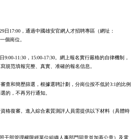
5月29日17:00，通過中國雄安官網人才招聘專區（網址：
每人限報一個崗位。
9:00-11:30，15:00-17:30。網上報名實行嚴格的自律機制，
填寫規范填報完整、真實、准確的報名信息。
審查和簡歷篩選，根據選聘計劃，分崗位按不低於3:1的比例
篩選的，不再另行通知。
行資格復審。進入綜合素質測評人員需提供以下材料（具體時
按照干部管理權限經單位組織人事部門同意並加蓋公章）及電