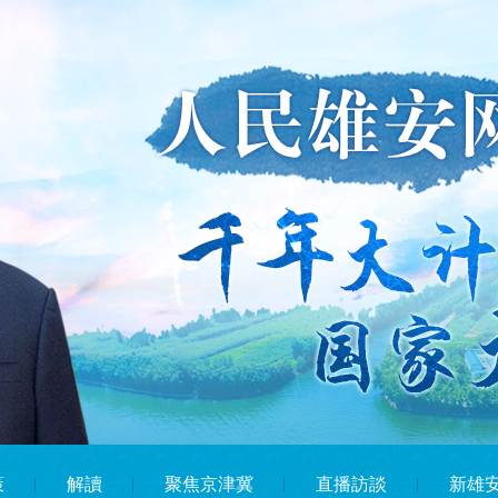
策
︱
解讀
︱
聚焦京津冀
︱
直播訪談
︱
新雄