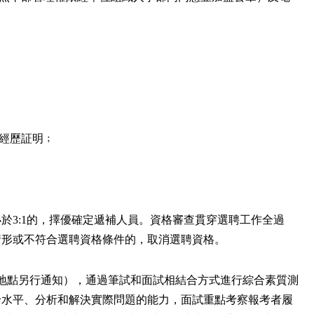
作經歷証明﹔
於3:1的，擇優確定遞補人員。資格審查貫穿選聘工作全過
情形或不符合選聘資格條件的，取消選聘資格。
地點另行通知），通過筆試和面試相結合方式進行綜合素質測
論水平、分析和解決實際問題的能力，面試重點考察報考者履