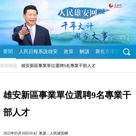
要聞
人民日報系說雄安
政策
解讀
聚焦京津冀
直播
當前閱讀:
雄安新區事業單位選聘9名專業干部人才
雄安新區事業單位選聘9名專業干
部人才
2022年05月16日10:42 來源：
人民雄安網