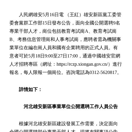
人民網雄安5月16日電 （王紅）雄安新區黨工委管
委會黨群工作部15日發布公告，面向全國公開選聘9名
專業干部人才，崗位包括教育考試崗A、教育考試崗
B、考務信息管理崗和人事考試崗，應聘者需為機關事
業單位在編在崗人員和國有企業聘用的正式人員。有
意者可於5月18日9:00至27日17:00，通過中國雄安官網
人才招聘專區（網址：https://rczp.xiongan.gov.cn/）進行
報名，每人限報一個崗位。咨詢電話為0312-5620817。
詳情如下：
河北雄安新區事業單位公開選聘工作人員公告
根據河北雄安新區建設發展工作需要，決定面向
全國公開選聘部分專業干部人才，現將有關事項公告