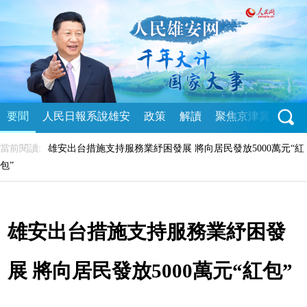
要聞
人民日報系說雄安
政策
解讀
聚焦京津冀
直播
當前閱讀:
雄安出台措施支持服務業紓困發展 將向居民發放5000萬元“紅
包”
雄安出台措施支持服務業紓困發
展 將向居民發放5000萬元“紅包”