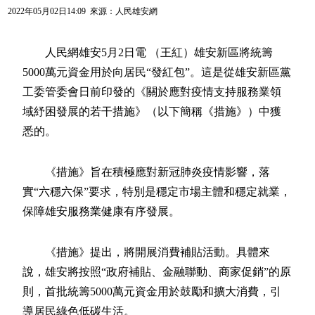
2022年05月02日14:09 來源：
人民雄安網
人民網雄安5月2日電 （王紅）雄安新區將統籌
5000萬元資金用於向居民“發紅包”。這是從雄安新區黨
工委管委會日前印發的《關於應對疫情支持服務業領
域紓困發展的若干措施》（以下簡稱《措施》）中獲
悉的。
《措施》旨在積極應對新冠肺炎疫情影響，落
實“六穩六保”要求，特別是穩定市場主體和穩定就業，
保障雄安服務業健康有序發展。
《措施》提出，將開展消費補貼活動。具體來
說，雄安將按照“政府補貼、金融聯動、商家促銷”的原
則，首批統籌5000萬元資金用於鼓勵和擴大消費，引
導居民綠色低碳生活。