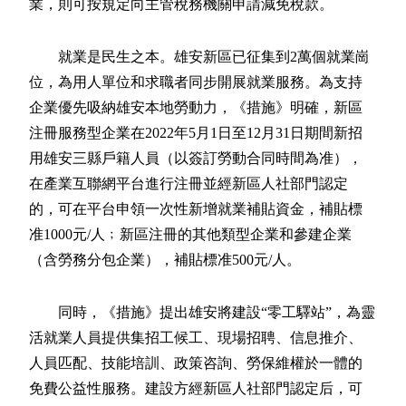
業，則可按規定向主管稅務機關申請減免稅款。
就業是民生之本。雄安新區已征集到2萬個就業崗
位，為用人單位和求職者同步開展就業服務。為支持
企業優先吸納雄安本地勞動力，《措施》明確，新區
注冊服務型企業在2022年5月1日至12月31日期間新招
用雄安三縣戶籍人員（以簽訂勞動合同時間為准），
在產業互聯網平台進行注冊並經新區人社部門認定
的，可在平台申領一次性新增就業補貼資金，補貼標
准1000元/人﹔新區注冊的其他類型企業和參建企業
（含勞務分包企業），補貼標准500元/人。
同時，《措施》提出雄安將建設“零工驛站”，為靈
活就業人員提供集招工候工、現場招聘、信息推介、
人員匹配、技能培訓、政策咨詢、勞保維權於一體的
免費公益性服務。建設方經新區人社部門認定后，可