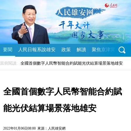
要聞
人民日報系說雄安
政策
解讀
聚焦京津冀
直播
當前閱讀:
全國首個數字人民幣智能合約賦能光伏結算場景落地雄安
全國首個數字人民幣智能合約賦
能光伏結算場景落地雄安
2022年01月06日08:00 來源：
人民雄安網