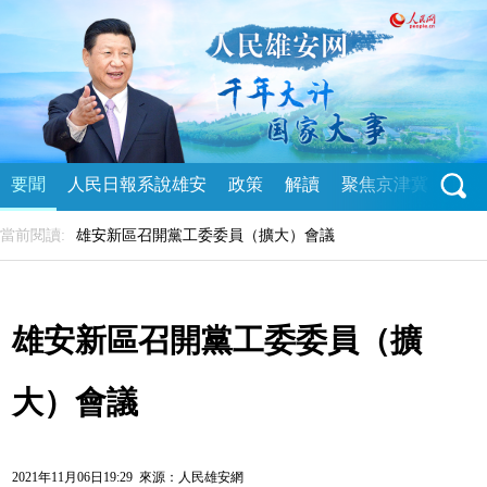
要聞
人民日報系說雄安
政策
解讀
聚焦京津冀
直播
當前閱讀:
雄安新區召開黨工委委員（擴大）會議
雄安新區召開黨工委委員（擴
大）會議
2021年11月06日19:29 來源：
人民雄安網