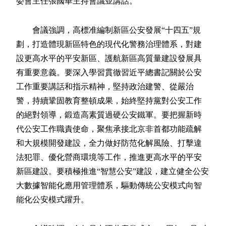
委會主任張國華主持會議並講話。
會議強調，高標准編制新區公安發展“十四五”規
劃，打造體現新區特色的現代化警務治理體系，對建
設更高水平的平安新區、護航新區高質量建設發展具
有重要意義。要深入學習貫徹習近平總書記關於公安
工作重要講話和指示精神，堅持政治建警、從嚴治
警，持續鞏固教育整頓成果，始終堅持黨對公安工作
的絕對領導，鍛造高素質過硬公安鐵軍。要把握新時
代公安工作職責使命，聚焦承接北京非首都功能疏解
和大規模開發建設，全力做好防范化解風險、打擊違
法犯罪、優化營商環境等工作，推進更高水平的平安
新區建設。要積極推進“智慧公安”建設，建立健全公安
大數據智能化應用管理體系，驅動傳統公安模式向智
能化公安模式躍升。