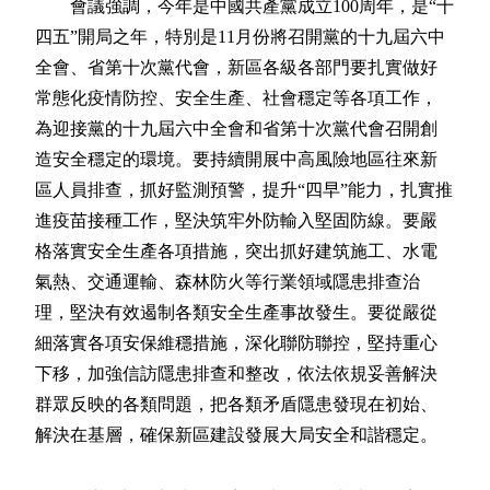
會議強調，今年是中國共產黨成立100周年，是“十
四五”開局之年，特別是11月份將召開黨的十九屆六中
全會、省第十次黨代會，新區各級各部門要扎實做好
常態化疫情防控、安全生產、社會穩定等各項工作，
為迎接黨的十九屆六中全會和省第十次黨代會召開創
造安全穩定的環境。要持續開展中高風險地區往來新
區人員排查，抓好監測預警，提升“四早”能力，扎實推
進疫苗接種工作，堅決筑牢外防輸入堅固防線。要嚴
格落實安全生產各項措施，突出抓好建筑施工、水電
氣熱、交通運輸、森林防火等行業領域隱患排查治
理，堅決有效遏制各類安全生產事故發生。要從嚴從
細落實各項安保維穩措施，深化聯防聯控，堅持重心
下移，加強信訪隱患排查和整改，依法依規妥善解決
群眾反映的各類問題，把各類矛盾隱患發現在初始、
解決在基層，確保新區建設發展大局安全和諧穩定。