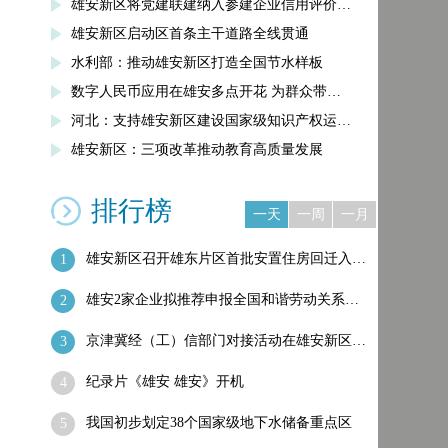
雄安新区将党建联建纳入参建企业信用评价…
雄安新区启动区首条主干道路全线贯通
水利部：推动雄安新区打造全国节水样板
数字人民币应用在雄安多点开花 为群众带…
河北：支持雄安新区建设国家级知识产权运…
雄安新区：三项改革推动教育高质量发展
排行榜
一天
一周
一月
雄安新区召开雄东片区首批安置住房回迁入…
1
雄安2家企业拟推荐申报全国和谐劳动关系…
2
京津冀经（工）信部门对接活动在雄安新区…
3
纪录片《雄安 雄安》开机
4
我国初步划定38个国家级地下水储备重点区
5