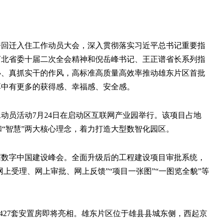
住房回迁入住工作动员大会，深入贯彻落实习近平总书记重要指
河北省委十届二次全会精神和倪岳峰书记、王正谱省长系列指
办、真抓实干的作风，高标准高质量高效率推动雄东片区首批
享中有更多的获得感、幸福感、安全感。
工动员活动7月24日在启动区互联网产业园举行。该项目占地
色”和“智慧”两大核心理念，着力打造大型数智化园区。
五届数字中国建设峰会。全面升级后的工程建设项目审批系统，
网上受理、网上审批、网上反馈”“项目一张图”“一图览全貌”等
栋11427套安置房即将亮相。雄东片区位于雄县县城东侧，西起京