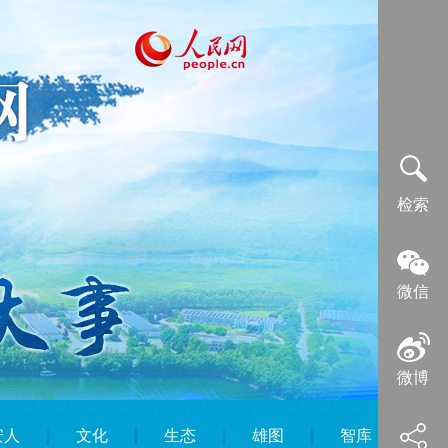
检索
微信
微博
安人
｜
文化
｜
生态
｜
雄图
｜
智库
｜