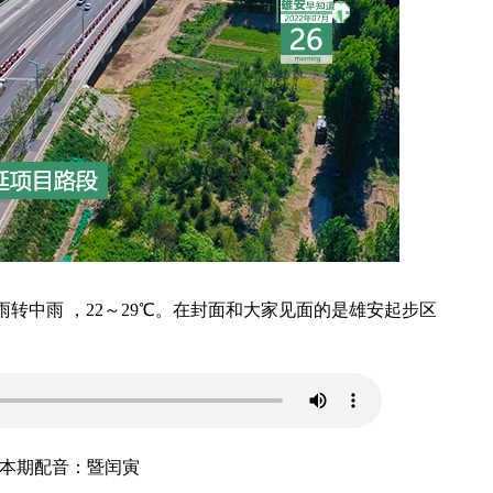
阵雨转中雨 ，22～29℃。在封面和大家见面的是雄安起步区
本期配音：暨闰寅