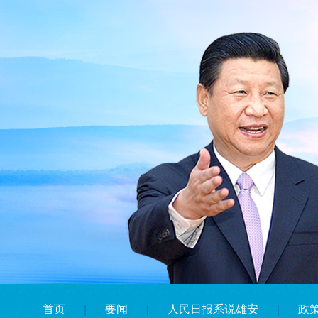
首页
｜
要闻
｜
人民日报系说雄安
｜
政