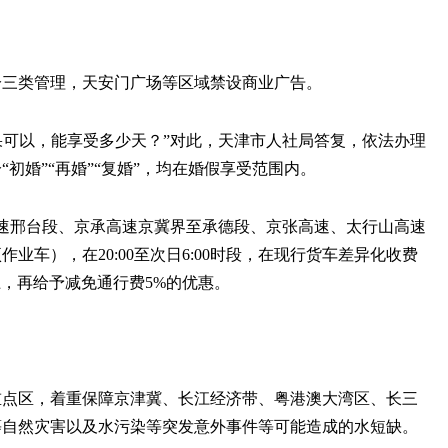
域分三类管理，天安门广场等区域禁设商业广告。
？如果可以，能享受多少天？”对此，天津市人社局答复，依法办理
初婚”“再婚”“复婚”，均在婚假享受范围内。
衡高速邢台段、京承高速京冀界至承德段、京张高速、太行山高速
作业车），在20:00至次日6:00时段，在现行货车差异化收费
上，再给予减免通行费5%的优惠。
备重点区，着重保障京津冀、长江经济带、粤港澳大湾区、长三
等自然灾害以及水污染等突发意外事件等可能造成的水短缺。