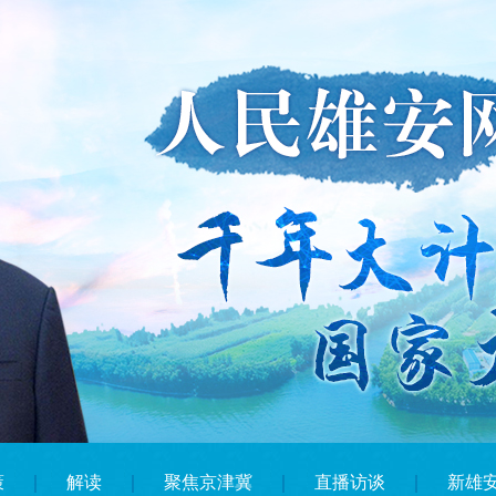
策
｜
解读
｜
聚焦京津冀
｜
直播访谈
｜
新雄