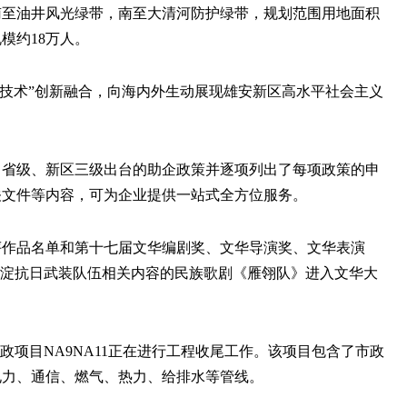
南至油井风光绿带，南至大清河防护绿带，规划范围用地面积
模约18万人。
艺术+技术”创新融合，向海内外生动展现雄安新区高水平社会主义
级、省级、新区三级出台的助企政策并逐项列出了每项政策的申
关文件等内容，可为企业提供一站式全方位服务。
终评作品名单和第十七届文华编剧奖、文华导演奖、文华表演
洋淀抗日武装队伍相关内容的民族歌剧《雁翎队》进入文华大
市政项目NA9NA11正在进行工程收尾工作。该项目包含了市政
关的电力、通信、燃气、热力、给排水等管线。