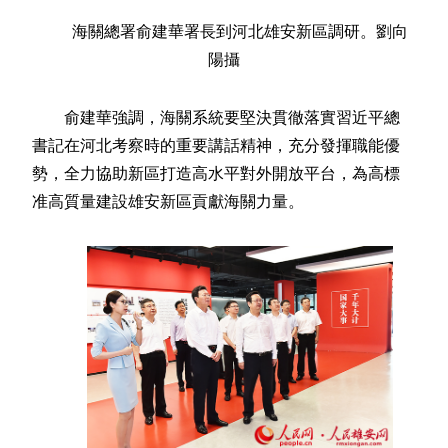
海關總署俞建華署長到河北雄安新區調研。劉向
陽攝
俞建華強調，海關系統要堅決貫徹落實習近平總
書記在河北考察時的重要講話精神，充分發揮職能優
勢，全力協助新區打造高水平對外開放平台，為高標
准高質量建設雄安新區貢獻海關力量。