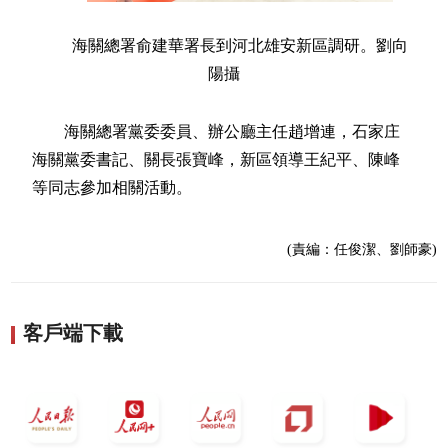
海關總署俞建華署長到河北雄安新區調研。劉向
陽攝
海關總署黨委委員、辦公廳主任趙增連，石家庄
海關黨委書記、關長張寶峰，新區領導王紀平、陳峰
等同志參加相關活動。
(責編：任俊潔、劉師豪)
客戶端下載