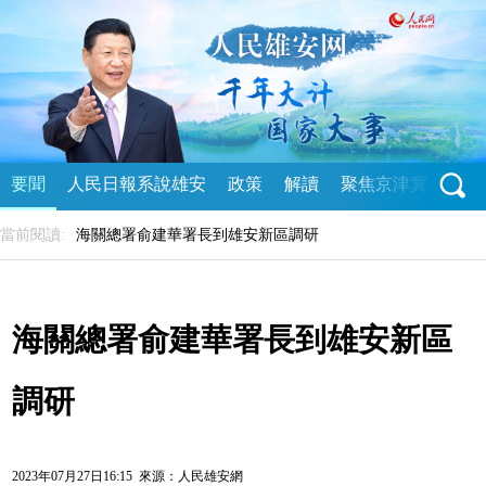
要聞
人民日報系說雄安
政策
解讀
聚焦京津冀
直播
當前閱讀:
海關總署俞建華署長到雄安新區調研
海關總署俞建華署長到雄安新區
調研
2023年07月27日16:15 來源：
人民雄安網