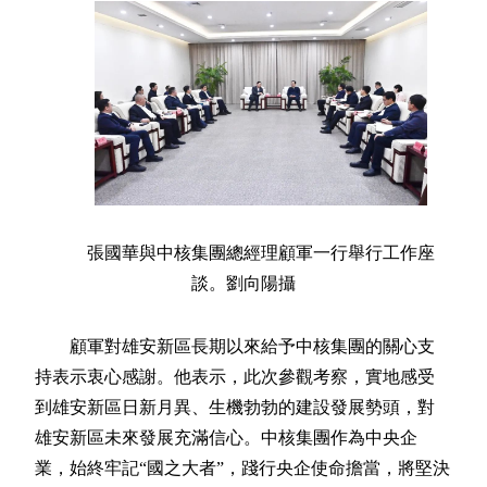
張國華與中核集團總經理顧軍一行舉行工作座
談。劉向陽攝
顧軍對雄安新區長期以來給予中核集團的關心支
持表示衷心感謝。他表示，此次參觀考察，實地感受
到雄安新區日新月異、生機勃勃的建設發展勢頭，對
雄安新區未來發展充滿信心。中核集團作為中央企
業，始終牢記“國之大者”，踐行央企使命擔當，將堅決