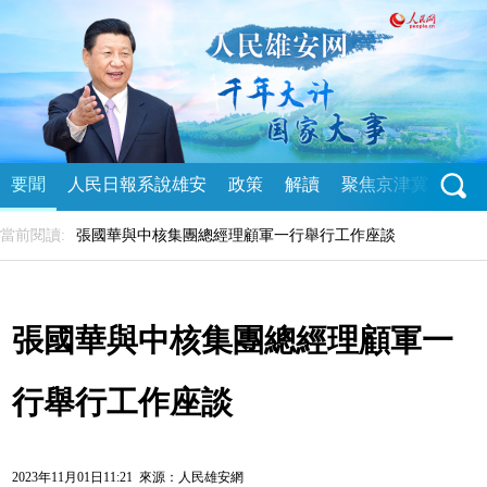
要聞
人民日報系說雄安
政策
解讀
聚焦京津冀
直播
當前閱讀:
張國華與中核集團總經理顧軍一行舉行工作座談
張國華與中核集團總經理顧軍一
行舉行工作座談
2023年11月01日11:21 來源：
人民雄安網