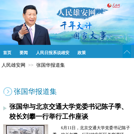
首页
要闻
人民日报系说雄安
政策
人民雄安网
>>
张国华报道集
解读
聚焦京津冀
直播访谈
新雄安人
文化
生态
雄图
智库
张国华报道集
张国华与北京交通大学党委书记陈子季、
校长刘攀一行举行工作座谈
6月11日，北京交通大学党委书记陈子