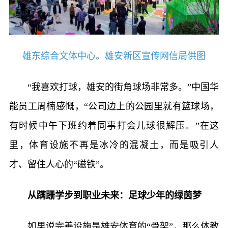
雄东综合文体中心。雄安新区宣传网信局供图
“我喜欢打球，雄安的街角球场非常多。”中国华
能员工周楠感慨，“公司边上的公园里就有篮球场，
有时候中午下班约着同事打会儿球很解压。”在这
里，体育设施不再是冰冷的混凝土，而是吸引人
才、留住人心的“磁铁”。
从蹒跚学步到职业未来：足球少年的绿茵梦
如果说完善设施是雄安体育的“骨架”，那么体教