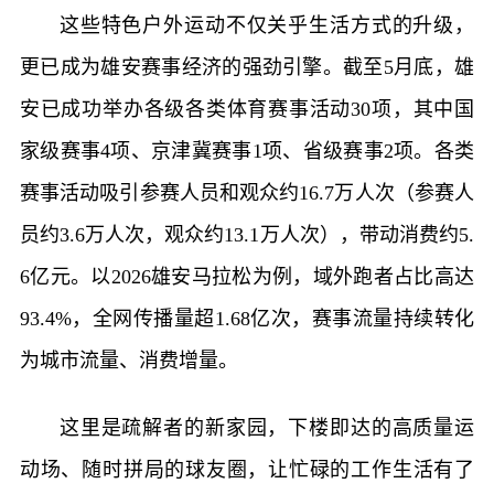
这些特色户外运动不仅关乎生活方式的升级，
更已成为雄安赛事经济的强劲引擎。截至5月底，雄
安已成功举办各级各类体育赛事活动30项，其中国
家级赛事4项、京津冀赛事1项、省级赛事2项。各类
赛事活动吸引参赛人员和观众约16.7万人次（参赛人
员约3.6万人次，观众约13.1万人次），带动消费约5.
6亿元。以2026雄安马拉松为例，域外跑者占比高达
93.4%，全网传播量超1.68亿次，赛事流量持续转化
为城市流量、消费增量。
这里是疏解者的新家园，下楼即达的高质量运
动场、随时拼局的球友圈，让忙碌的工作生活有了