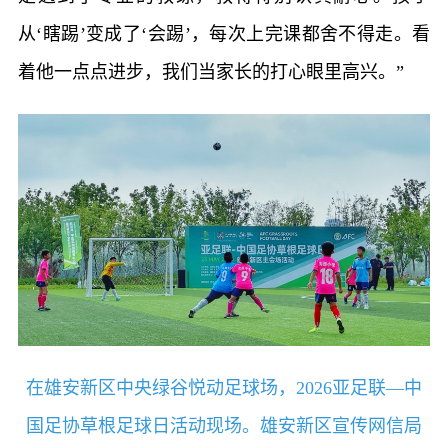
从‘瞎踢’变成了‘会踢’，每次上完课都舍不得走。看
着他一点点进步，我们当家长的打心眼里高兴。”
在雄安新区中央绿谷悦动足球场，2026亚足联—中
国足协草根足球日活动现场。雄安新区宣传网信局