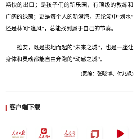
畅快的出口；是孩子们的新乐园，有顶级的教练和
广阔的绿茵；更是每个人的新港湾，无论淀中“划水”
还是林间“追风”，总能找到属于自己的节奏。
雄安，既是拔地而起的“未来之城”，也是一座让
身体和灵魂都能自由奔跑的“动感之城”。
(责编：张晓博、付兆飒)
客户端下载