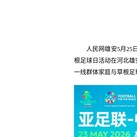
人民网雄安5月25
根足球日活动在河北雄
一线群体家庭与草根足