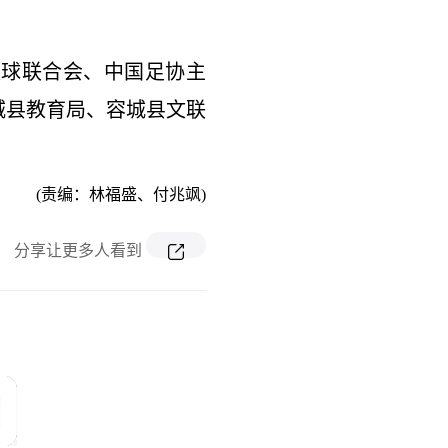
足球联合会、中国足协主
城县教育局、容城县文联
(责编：林福盛、付兆飒)
分享让更多人看到