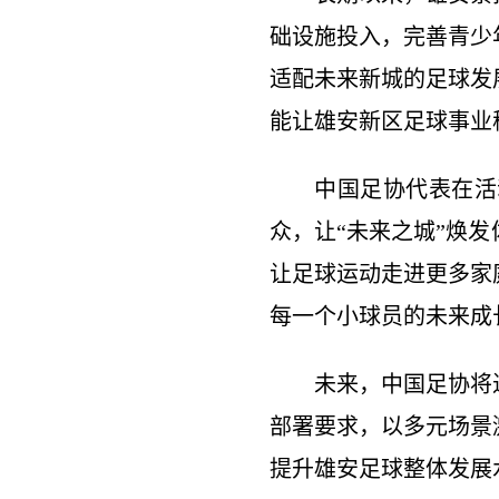
础设施投入，完善青少
适配未来新城的足球发
能让雄安新区足球事业
中国足协代表在活
众，让“未来之城”焕
让足球运动走进更多家
每一个小球员的未来成
未来，中国足协将
部署要求，以多元场景
提升雄安足球整体发展