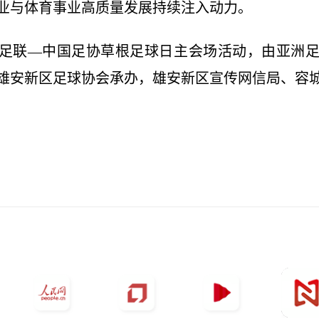
业与体育事业高质量发展持续注入动力。
6亚足联—中国足协草根足球日主会场活动，由亚洲
雄安新区足球协会承办，雄安新区宣传网信局、容