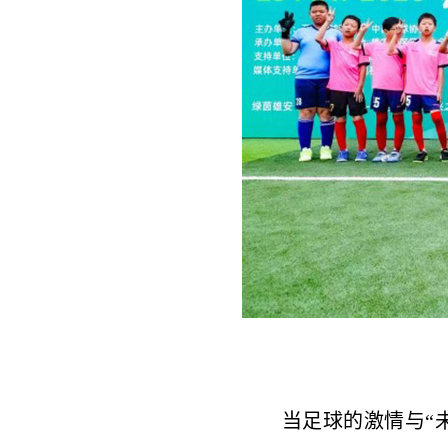
当足球的激情与“