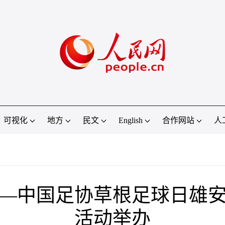
可视化
地方
民文
English
合作网站
人
足联—中国足协草根足球日雄
活动举办