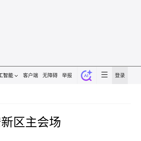
工智能
客户端
无障碍
举报
登录
安新区主会场