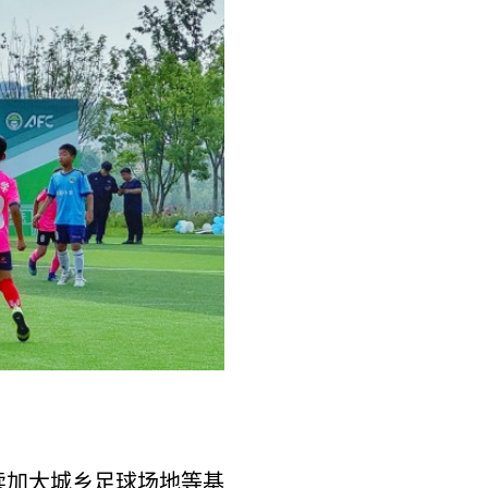
续加大城乡足球场地等基