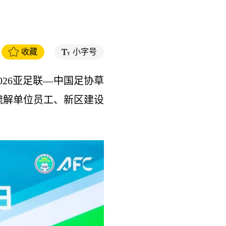
收藏
小字号
026亚足联—中国足协草
疏解单位员工、新区建设