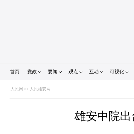
首页
党政
要闻
观点
互动
可视化
人民网
>>
人民雄安网
雄安中院出