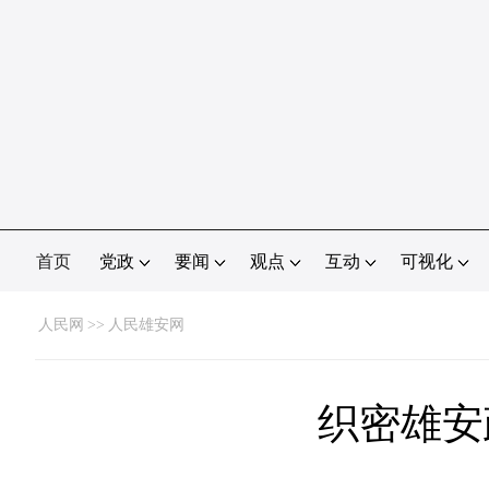
首页
党政
要闻
观点
互动
可视化
人民网
>>
人民雄安网
织密雄安