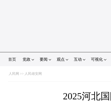
首页
党政
要闻
观点
互动
可视化
人民网
>>
人民雄安网
2025河