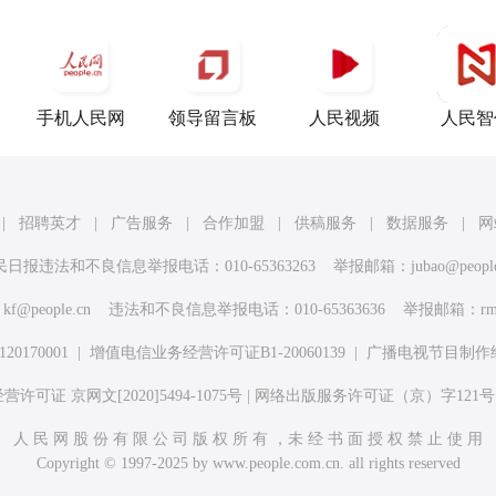
手机人民网
领导留言板
人民视频
人民智
|
招聘英才
|
广告服务
|
合作加盟
|
供稿服务
|
数据服务
|
网
民日报违法和不良信息举报电话：010-65363263 举报邮箱：
jubao@peopl
：
kf@people.cn
违法和不良信息举报电话：010-65363636 举报邮箱：
rm
170001
|
增值电信业务经营许可证B1-20060139
|
广播电视节目制作
许可证 京网文[2020]5494-1075号
|
网络出版服务许可证（京）字121号
人 民 网 股 份 有 限 公 司 版 权 所 有 ，未 经 书 面 授 权 禁 止 使 用
Copyright © 1997-2025 by www.people.com.cn. all rights reserved