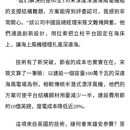
“我們解決的是60至130米深度深遠海風電機組
的支撐結構難題，方案能得到評委認可，我感到非
常開心。”該公司中國區總經理宋筱文難掩興奮。他
們通過創新設計，用拉索把立柱平台固定在海床
上，讓海上風機穩穩扎進深遠海。
技術有了新突破，節省的成本也實實在在。宋
筱文算了一筆賬：以建設一個容量100萬千瓦的深遠
海風電場為例，相較傳統半潛式漂浮風機，他們的
方案可使平台結構鋼材用量減少一半，建設費用節
約10億英鎊，度電成本降低近20%。
這項來自英國的技術，緣何會來雄安參賽？答