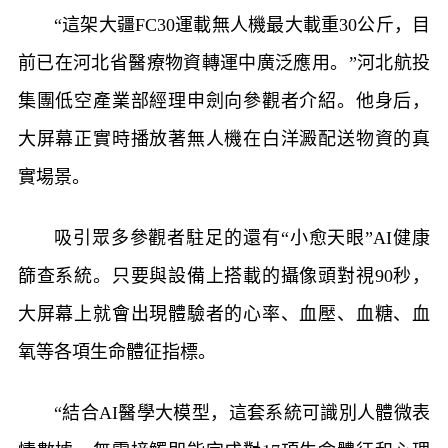
“這架大疆FC30運載無人機最大載重30公斤，目
前已在河北省醫療物資轉運中廣泛應用。”河北航投
集團低空產業部經理申劍向參觀者介紹。他身后，
大屏幕正實時播放著無人機在白洋澱配送物資的真
實場景。
吸引眾多參觀者駐足的還有“小愈天眼”AI健康
篩查系統。只要與設備上搭載的攝像頭對視90秒，
大屏幕上就會出現體驗者的心率、血壓、血糖、血
氧等各項生命體征指標。
“結合AI醫學大模型，這套系統可識別人體微表