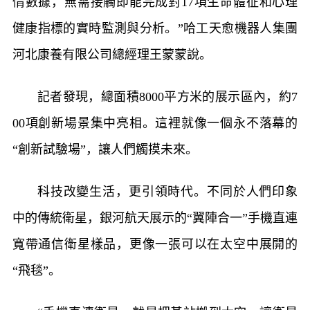
情數據，無需接觸即能完成對17項生命體征和心理
健康指標的實時監測與分析。”哈工天愈機器人集團
河北康養有限公司總經理王蒙蒙說。
記者發現，總面積8000平方米的展示區內，約7
00項創新場景集中亮相。這裡就像一個永不落幕的
“創新試驗場”，讓人們觸摸未來。
科技改變生活，更引領時代。不同於人們印象
中的傳統衛星，銀河航天展示的“翼陣合一”手機直連
寬帶通信衛星樣品，更像一張可以在太空中展開的
“飛毯”。