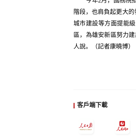
今年2月，國務院批
階段，也肩負起更大的發
城市建設等方面提能級
區，為雄安新區努力建
人說。（記者康曉博）
客戶端下載