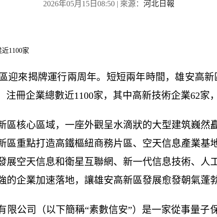
2026年05月15日08:50
| 來源：
河北日報
1100家
迎來揭牌運行兩周年。短短兩年時間，雄安高新
，注冊企業總數近1100家，其中高新技術企業62
區核心區域，一座外觀呈水滴狀的大型建筑巍然矗
新區重點打造高鐵樞紐商務片區、空天信息產業基
發展空天信息和衛星互聯網、新一代信息技術、人
強的企業加速落地，讓雄安高新區發展愈發朝氣蓬
公司（以下簡稱“素數信安”）是一家從事量子