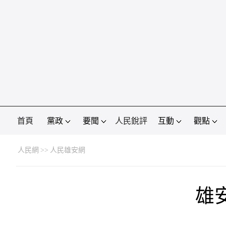
首頁
黨政
要聞
人民銳評
互動
觀點
人民網
>>
人民雄安網
雄