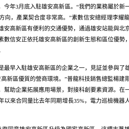
，今年3月底入駐雄安高新區。“我們的業務屬於新
方向，產業契合度非常高。”素數信安總經理李耀
雄安高新區有便利的交通優勢，通過雄安站能與北
素數信安正依托雄安高新區的創新生態和區位優勢
。
最早入駐雄安高新區的企業之一，見証並參與了雄
安高新區優質的營商環境。”普龍科技銷售總監楊建
，幫助企業拓展應用場景，對接科創要素資源。在
年以來合同量比去年同期增長35%，電力巡檢機器人