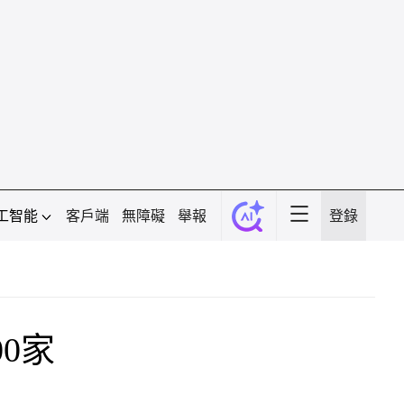
工智能
客戶端
無障礙
舉報
登錄
0家