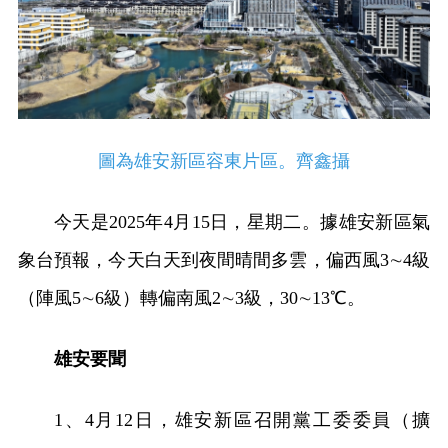
圖為雄安新區容東片區。齊鑫攝
今天是2025年4月15日，星期二。據雄安新區氣
象台預報，今天白天到夜間晴間多雲，偏西風3∼4級
（陣風5∼6級）轉偏南風2∼3級，30∼13℃。
雄安要聞
1、4月12日，雄安新區召開黨工委委員（擴