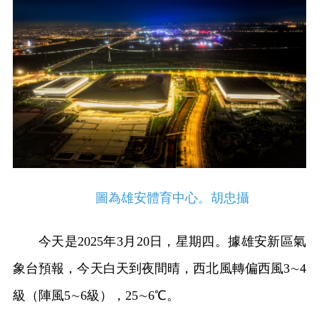
圖為雄安體育中心。胡忠攝
今天是2025年3月20日，星期四。據雄安新區氣
象台預報，今天白天到夜間晴，西北風轉偏西風3∼4
級（陣風5∼6級），25∼6℃。