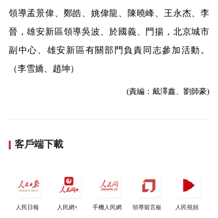
領導孟景偉、鄭皓、姚偉龍、陳曉峰、王永杰、李
晉，雄安新區領導吳波、於國義、門揚，北京城市
副中心、雄安新區有關部門負責同志參加活動。
（李雪嬌、趙坤）
(責編：戴澤鑫、劉師豪)
客戶端下載
人民日報
人民網+
手機人民網
領導留言板
人民視頻