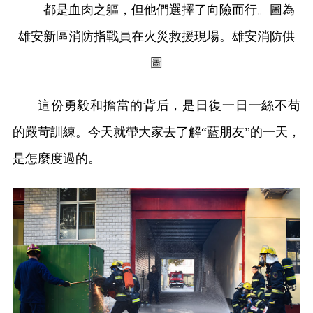
都是血肉之軀，但他們選擇了向險而行。圖為
雄安新區消防指戰員在火災救援現場。雄安消防供
圖
這份勇毅和擔當的背后，是日復一日一絲不苟
的嚴苛訓練。今天就帶大家去了解“藍朋友”的一天，
是怎麼度過的。