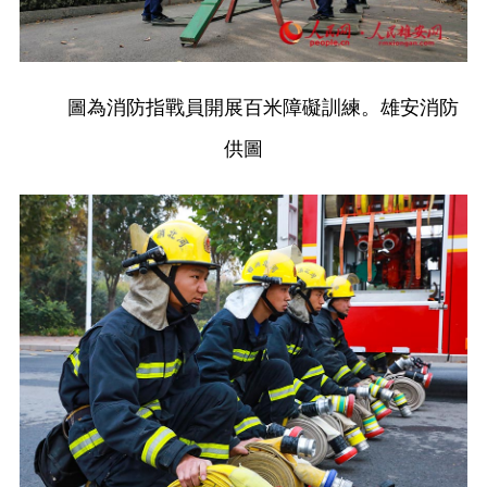
圖為消防指戰員開展百米障礙訓練。雄安消防
供圖