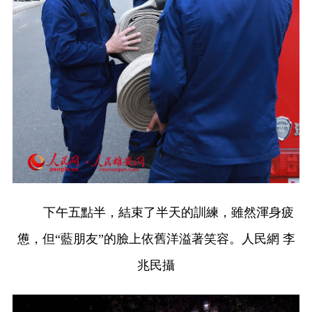
下午五點半，結束了半天的訓練，雖然渾身疲
憊，但“藍朋友”的臉上依舊洋溢著笑容。人民網 李
兆民攝