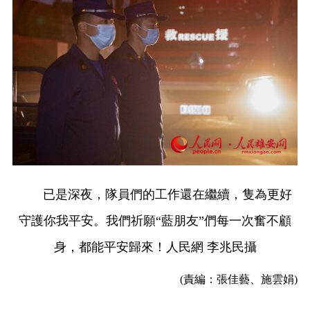
已是深夜，隊員們的工作還在繼續，隻為更好
守護你我平安。我們祈願“藍朋友”們每一次奮不顧
身，都能平安歸來！人民網 李兆民攝
(責編：張佳藝、施雲娟)